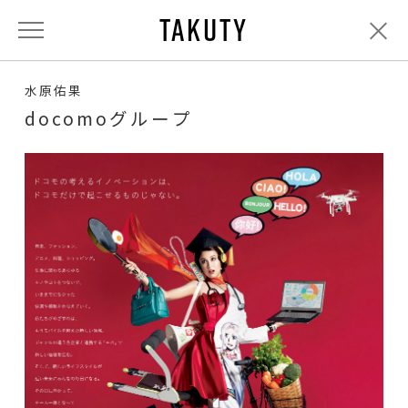
TAKUTY
水原佑果
docomoグループ