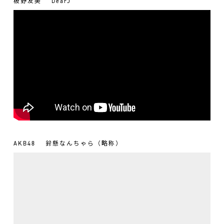
板野友美
DearJ
AKB48
鈴懸なんちゃら（略称）