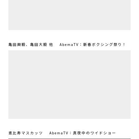
亀田興毅、亀田大毅 他
AbemaTV：新春ボクシング祭り！
恵比寿マスカッツ
AbemaTV：真夜中のワイドショー