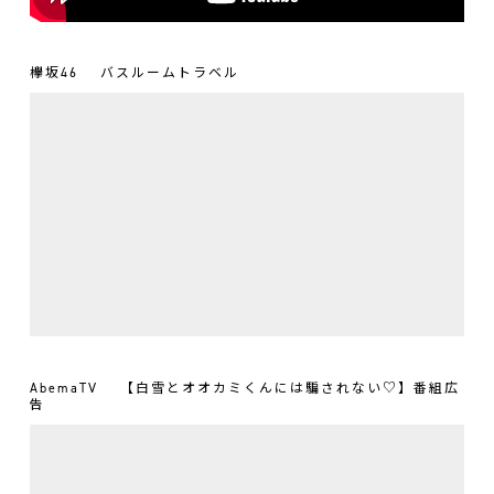
欅坂46
バスルームトラベル
AbemaTV
【白雪とオオカミくんには騙されない♡】番組広
告