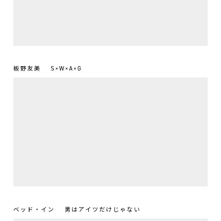
板野友美
S×W×A×G
ベッド・イン
男はアイツだけじゃない