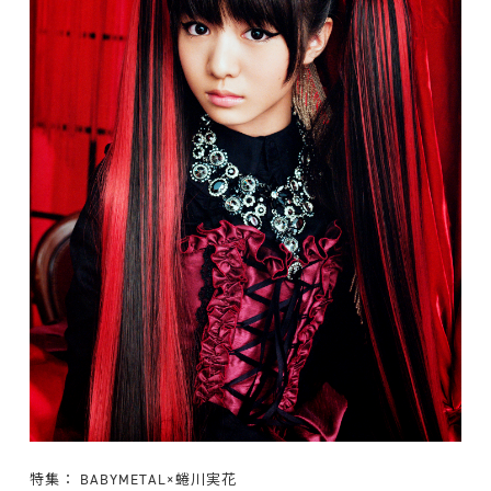
特集： BABYMETAL×蜷川実花