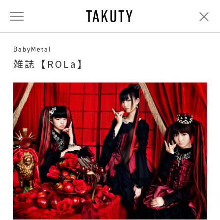
TAKUTY
BabyMetal
雑誌【ROLa】